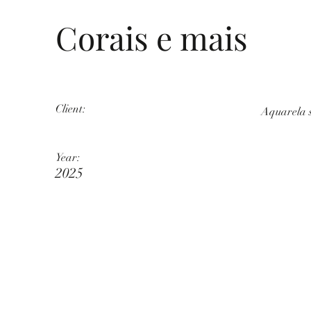
Corais e mais
Client:
Aquarela s
Year:
2025