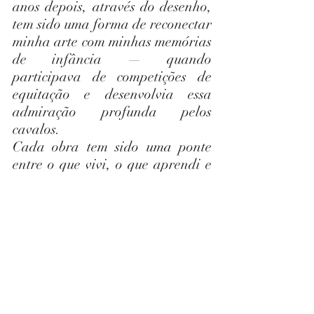
anos depois, através do desenho, 
tem sido uma forma de reconectar 
minha arte com minhas memórias 
de infância — quando 
participava de competições de 
equitação e desenvolvia essa 
admiração profunda pelos 
cavalos.
Cada obra tem sido uma ponte 
entre o que vivi, o que aprendi e 
o que desejo expressar no papel.
Em breve, compartilho as 
imagens deste Lipizzaner para 
vocês verem. Mas vocês podem 
acompanhar o 
making of
 no 
instagram do Atelier 
@atelierverluz
Acompanhe por lá — e me conte: 