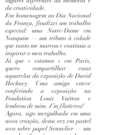
lugares diferentes da memória e 
da criatividade.
Em homenagem ao Dia Nacional 
da França, finalizei um trabalho 
especial: uma Notre-Dame em 
Nanquim — um tributo à cidade 
que tanto me marcou e continua a 
inspirar o meu trabalho.
Já que « estamos » em Paris, 
quero compartilhar essas 
aquarelas da exposição de David 
Hockney. Uma amiga esteve 
conferindo a exposição na 
Fondation Louis Vuitton e 
lembrou de mim. 
I’m flattered
!
Agora, sigo mergulhada em uma 
nova criação, desta vez em pastel 
seco sobre papel Sennelier — um 